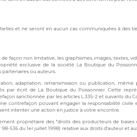
tielles et ne seront en aucun cas communiquées à des tie
 de façon non limitative, les graphismes, images, textes, vidé
ropriété exclusive de la société La Boutique du Poissonn
 partenaires ou auteurs.
ication, adaptation, retransmission ou publication, même p
près par écrit de La Boutique du Poissonnier. Cette repr
façon sanctionnée par les articles L.335-2 et suivants du Co
une contrefaçon pouvant engager la responsabilité civile 
ent intenter une action en justice à votre encontre.
ment propriétaire des "droits des producteurs de bases de 
° 98-536 du 1er juillet 1998) relative aux droits d'auteur et 