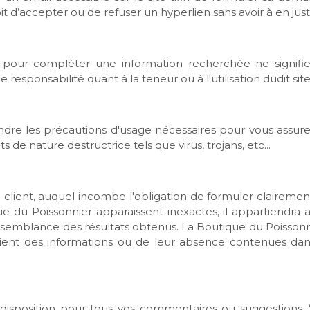
t d’accepter ou de refuser un hyperlien sans avoir à en justif
net pour compléter une information recherchée ne signi
esponsabilité quant à la teneur ou à l'utilisation dudit site
re les précautions d'usage nécessaires pour vous assurer 
 de nature destructrice tels que virus, trojans, etc...
lient, auquel incombe l'obligation de formuler clairement 
ue du Poissonnier apparaissent inexactes, il appartiendra
raisemblance des résultats obtenus. La Boutique du Poisso
 le client des informations ou de leur absence contenues da
 disposition pour tous vos commentaires ou suggestions. 