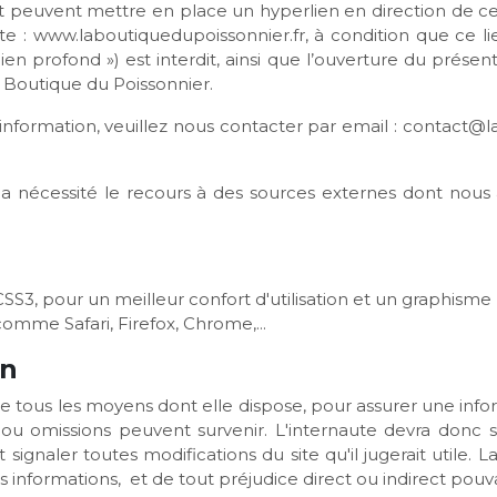
ernet peuvent mettre en place un hyperlien en direction de c
nte : www.laboutiquedupoissonnier.fr, à condition que ce l
ien profond ») est interdit, ainsi que l’ouverture du présent
a Boutique du Poissonnier.
nformation, veuillez nous contacter par email :
contact@la
e a nécessité le recours à des sources externes dont nous a
CSS3, pour un meilleur confort d'utilisation et un graphis
omme Safari, Firefox, Chrome,...
on
tous les moyens dont elle dispose, pour assurer une inform
rs ou omissions peuvent survenir. L'internaute devra donc s
signaler toutes modifications du site qu'il jugerait utile.
ces informations, et de tout préjudice direct ou indirect pou