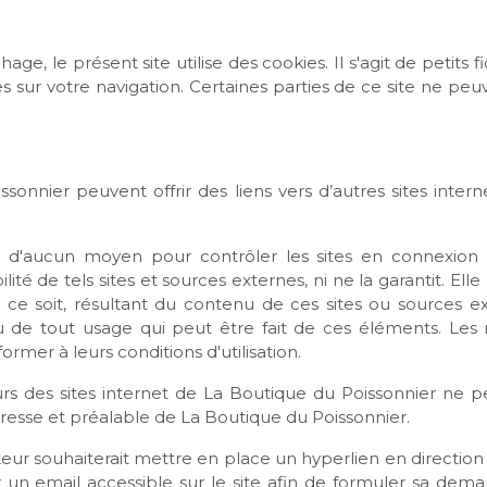
hage, le présent site utilise des cookies. Il s'agit de petits 
 sur votre navigation. Certaines parties de ce site ne peu
sonnier peuvent offrir des liens vers d’autres sites inter
 d'aucun moyen pour contrôler les sites en connexion a
lité de tels sites et sources externes, ni ne la garantit. E
e soit, résultant du contenu de ces sites ou sources ex
u de tout usage qui peut être fait de ces éléments. Les r
ormer à leurs conditions d'utilisation.
iteurs des sites internet de La Boutique du Poissonnier n
xpresse et préalable de La Boutique du Poissonnier.
iteur souhaiterait mettre en place un hyperlien en direction
ser un email accessible sur le site afin de formuler sa de