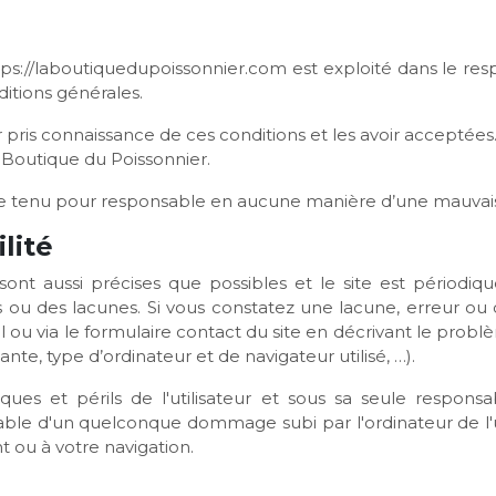
ttps://laboutiquedupoissonnier.com est exploité dans le respec
ditions générales.
oir pris connaissance de ces conditions et les avoir acceptées
 Boutique du Poissonnier.
re tenu pour responsable en aucune manière d’une mauvaise 
lité
sont aussi précises que possibles et le site est périodiq
s ou des lacunes. Si vous constatez une lacune, erreur ou
l ou via le formulaire contact du site en décrivant le prob
e, type d’ordinateur et de navigateur utilisé, …).
ques et périls de l'utilisateur et sous sa seule respon
sable d'un quelconque dommage subi par l'ordinateur de l'
ou à votre navigation.