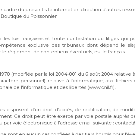
e cadre du présent site internet en direction d'autres ress
 Boutique du Poissonnier.
les lois françaises et toute contestation ou litiges qui p
 compétence exclusive des tribunaux dont dépend le siè
 le règlement de contentieux éventuels, est le français.
1978 (modifiée par la loi 2004-801 du 6 août 2004 relative
ctère personnel) relative à l'informatique, aux fichiers et 
ale de l'informatique et des libertés (www.cnil.fr).
tes disposent d’un droit d’accès, de rectification, de mod
ent. Ce droit peut être exercé par voie postale auprès d
u par voie électronique à l’adresse email suivante :
contact@
 ne sont en aucun cas confiées à des tiers hormis pour l’év